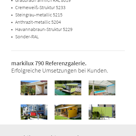
•
Graubraun ähnlich RAL 8019
•
Cremeweiß-Struktur 5233
•
Steingrau-metallic 5215
•
Anthrazit-metallic 5204
•
Havannabraun-Struktur 5229
•
Sonder-RAL
markilux 790 Referenzgalerie.
Erfolgreiche Umsetzungen bei Kunden.