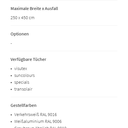
Maximale Breite x Ausfall
250 x 450 cm
Optionen
-
Verfügbare Tücher
•
visutex
•
suncolours
•
specials
•
transolair
Gestellfarben
•
Verkehrsweiß RAL 9016
•
Weißaluminium RAL 9006