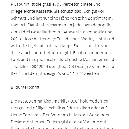
Pluspunkt ist die grazile, pulverbeschichtete und
pflegeleichte Kassette. Sie schützt das Tuch gut vor
Schmutz und hat nur eine Höhe von zehn Zentimetern.
Dadurch fügt sie sich charmant in jede Fassadenoptik,
zumal drei Gestellfarben zur Auswahl stehen sowie über
200 zeitlose bis trendige Tuchdessins. Wertig, stabil und
wetterfest gebaut, hat man lange Freude an der Markise,
die es auch motorbetrieben gibt. Für ihren modernen
Look und ihre praktische, durchdachte Machart erhielt die
„markilux 900“ 2024 den „Red Dot Design Award: Best of
Best“ und den „iF design Award“. 1.827 Zeichen
Bildunterschrift
Die Kassettenmarkise „markilux 900“ holt modernes
Design und pfiffige Technik auf den Balkon oder auf
kleine Terrassen. Der Sonnenschutz ist an Wand oder
Decke montierbar. Zudem gibt es eine Variante mit
Klemm-Mechanismus, die jederzeit mit umziehen kann.