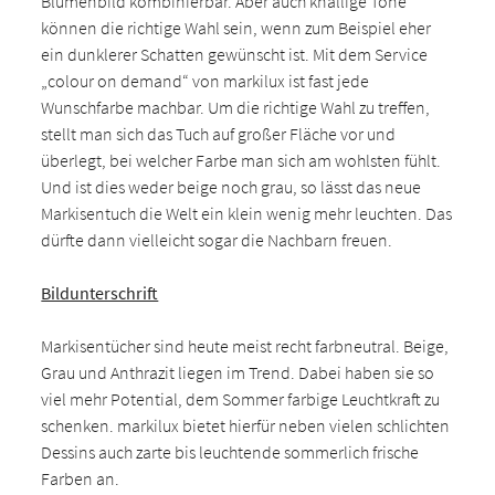
Blumenbild kombinierbar. Aber auch knallige Töne
können die richtige Wahl sein, wenn zum Beispiel eher
ein dunklerer Schatten gewünscht ist. Mit dem Service
„colour on demand“ von markilux ist fast jede
Wunschfarbe machbar. Um die richtige Wahl zu treffen,
stellt man sich das Tuch auf großer Fläche vor und
überlegt, bei welcher Farbe man sich am wohlsten fühlt.
Und ist dies weder beige noch grau, so lässt das neue
Markisentuch die Welt ein klein wenig mehr leuchten. Das
dürfte dann vielleicht sogar die Nachbarn freuen.
Bildunterschrift
Markisentücher sind heute meist recht farbneutral. Beige,
Grau und Anthrazit liegen im Trend. Dabei haben sie so
viel mehr Potential, dem Sommer farbige Leuchtkraft zu
schenken. markilux bietet hierfür neben vielen schlichten
Dessins auch zarte bis leuchtende sommerlich frische
Farben an.