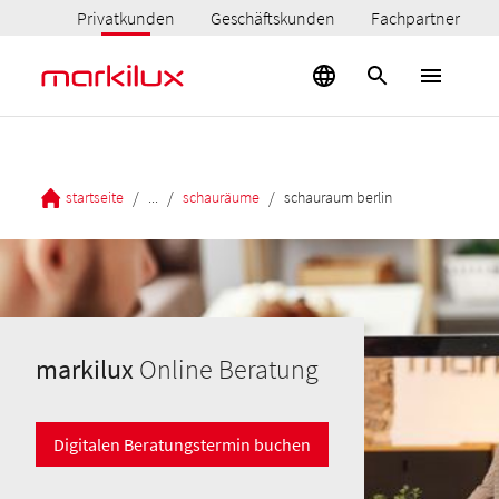
Privatkunden
Geschäftskunden
Fachpartner
/
/
/
startseite
...
schauräume
schauraum berlin
markilux
Online Beratung
Digitalen Beratungstermin buchen