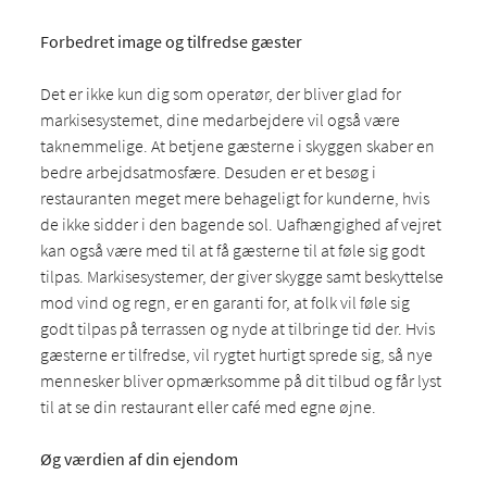
Forbedret image og tilfredse gæster
Det er ikke kun dig som operatør, der bliver glad for
markisesystemet, dine medarbejdere vil også være
taknemmelige. At betjene gæsterne i skyggen skaber en
bedre arbejdsatmosfære. Desuden er et besøg i
restauranten meget mere behageligt for kunderne, hvis
de ikke sidder i den bagende sol. Uafhængighed af vejret
kan også være med til at få gæsterne til at føle sig godt
tilpas. Markisesystemer, der giver skygge samt beskyttelse
mod vind og regn, er en garanti for, at folk vil føle sig
godt tilpas på terrassen og nyde at tilbringe tid der. Hvis
gæsterne er tilfredse, vil rygtet hurtigt sprede sig, så nye
mennesker bliver opmærksomme på dit tilbud og får lyst
til at se din restaurant eller café med egne øjne.
Øg værdien af din ejendom