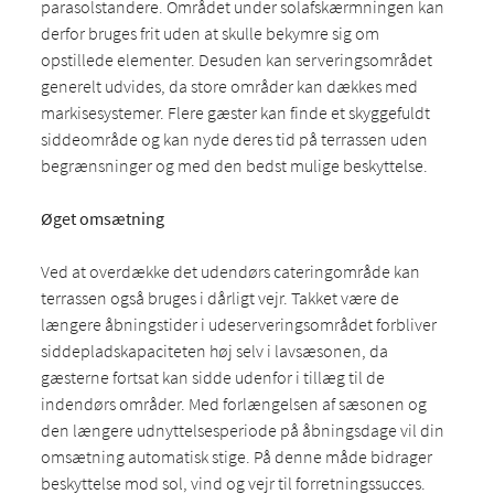
parasolstandere. Området under solafskærmningen kan
derfor bruges frit uden at skulle bekymre sig om
opstillede elementer. Desuden kan serveringsområdet
generelt udvides, da store områder kan dækkes med
markisesystemer. Flere gæster kan finde et skyggefuldt
siddeområde og kan nyde deres tid på terrassen uden
begrænsninger og med den bedst mulige beskyttelse.
Øget omsætning
Ved at overdække det udendørs cateringområde kan
terrassen også bruges i dårligt vejr. Takket være de
længere åbningstider i udeserveringsområdet forbliver
siddepladskapaciteten høj selv i lavsæsonen, da
gæsterne fortsat kan sidde udenfor i tillæg til de
indendørs områder. Med forlængelsen af sæsonen og
den længere udnyttelsesperiode på åbningsdage vil din
omsætning automatisk stige. På denne måde bidrager
beskyttelse mod sol, vind og vejr til forretningssucces.