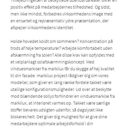
Tilvejebringelsen af beskyttede udendørsarealer sikrer en
positiv effekt på medarbejdernes tilfredshed. Og sidst,
men ikke mindst, forbedres virksomhedens image med
en ensartet og repræsentativ ydre præsentation, der
afspejler virksomhedens identitet.
Holde hovedet koldt om sommeren? Koncentration på
trods af høje temperaturer? Arbejde komfortabelt uden
afskærmning fra solen? Alle disse krav kan opfyldes med
et velplanlagt solafskærmningskoncept. Med
vinduesmarkiser fra markilux får du skygge af høj kvalitet
til din facade. markilux project rådgiver dig om vores
modeller, som giver en lang række fordele takket være
utallige konfigurationsmuligheder. Ud over at beskytte
mod blændende sollys forhindrer en vinduesmarkise fra
markilux, at interiøret varmes op. Takket være særlige
stoffer bevares udsigten udenfor, så dagslyset ikke
blokeres helt. Det giver dig mulighed for at give dine
medarbejdere optimale arbejdsforhold i din