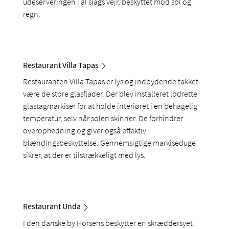
udeserveringen i al slags vejr, beskyttet mod sol og
regn.
Restaurant Villa Tapas
Restauranten Villa Tapas er lys og indbydende takket
være de store glasflader. Der blev installeret lodrette
glastagmarkiser for at holde interiøret i en behagelig
temperatur, selv når solen skinner. De forhindrer
overophedning og giver også effektiv
blændingsbeskyttelse. Gennemsigtige markiseduge
sikrer, at der er tilstrækkeligt med lys.
Restaurant Unda
I den danske by Horsens beskytter en skræddersyet