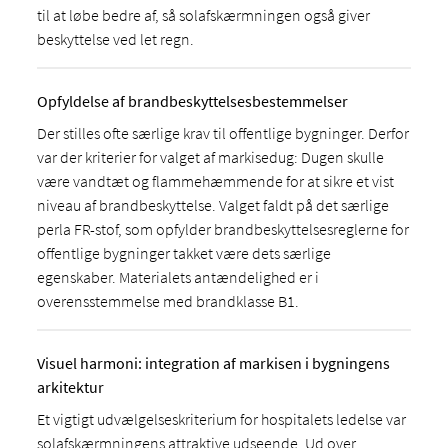
til at løbe bedre af, så solafskærmningen også giver
beskyttelse ved let regn.
Opfyldelse af brandbeskyttelsesbestemmelser
Der stilles ofte særlige krav til offentlige bygninger. Derfor
var der kriterier for valget af markisedug: Dugen skulle
være vandtæt og flammehæmmende for at sikre et vist
niveau af brandbeskyttelse. Valget faldt på det særlige
perla FR-stof, som opfylder brandbeskyttelsesreglerne for
offentlige bygninger takket være dets særlige
egenskaber. Materialets antændelighed er i
overensstemmelse med brandklasse B1.
Visuel harmoni: integration af markisen i bygningens
arkitektur
Et vigtigt udvælgelseskriterium for hospitalets ledelse var
solafskærmningens attraktive udseende. Ud over