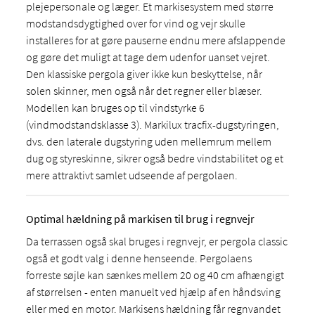
plejepersonale og læger. Et markisesystem med større
modstandsdygtighed over for vind og vejr skulle
installeres for at gøre pauserne endnu mere afslappende
og gøre det muligt at tage dem udenfor uanset vejret.
Den klassiske pergola giver ikke kun beskyttelse, når
solen skinner, men også når det regner eller blæser.
Modellen kan bruges op til vindstyrke 6
(vindmodstandsklasse 3). Markilux tracfix-dugstyringen,
dvs. den laterale dugstyring uden mellemrum mellem
dug og styreskinne, sikrer også bedre vindstabilitet og et
mere attraktivt samlet udseende af pergolaen.
Optimal hældning på markisen til brug i regnvejr
Da terrassen også skal bruges i regnvejr, er pergola classic
også et godt valg i denne henseende. Pergolaens
forreste søjle kan sænkes mellem 20 og 40 cm afhængigt
af størrelsen - enten manuelt ved hjælp af en håndsving
eller med en motor. Markisens hældning får regnvandet