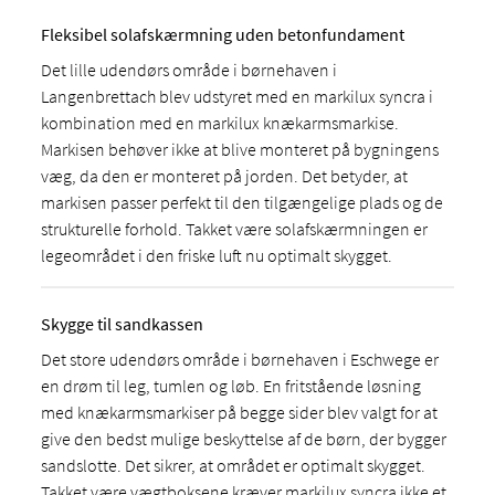
Fleksibel solafskærmning uden betonfundament
Det lille udendørs område i børnehaven i
Langenbrettach blev udstyret med en markilux syncra i
kombination med en markilux knækarmsmarkise.
Markisen behøver ikke at blive monteret på bygningens
væg, da den er monteret på jorden. Det betyder, at
markisen passer perfekt til den tilgængelige plads og de
strukturelle forhold. Takket være solafskærmningen er
legeområdet i den friske luft nu optimalt skygget.
Skygge til sandkassen
Det store udendørs område i børnehaven i Eschwege er
en drøm til leg, tumlen og løb. En fritstående løsning
med knækarmsmarkiser på begge sider blev valgt for at
give den bedst mulige beskyttelse af de børn, der bygger
sandslotte. Det sikrer, at området er optimalt skygget.
Takket være vægtboksene kræver markilux syncra ikke et