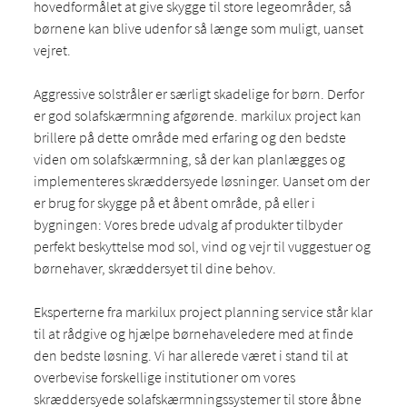
hovedformålet at give skygge til store legeområder, så
børnene kan blive udenfor så længe som muligt, uanset
vejret.
Aggressive solstråler er særligt skadelige for børn. Derfor
er god solafskærmning afgørende. markilux project kan
brillere på dette område med erfaring og den bedste
viden om solafskærmning, så der kan planlægges og
implementeres skræddersyede løsninger. Uanset om der
er brug for skygge på et åbent område, på eller i
bygningen: Vores brede udvalg af produkter tilbyder
perfekt beskyttelse mod sol, vind og vejr til vuggestuer og
børnehaver, skræddersyet til dine behov.
Eksperterne fra markilux project planning service står klar
til at rådgive og hjælpe børnehaveledere med at finde
den bedste løsning. Vi har allerede været i stand til at
overbevise forskellige institutioner om vores
skræddersyede solafskærmningssystemer til store åbne