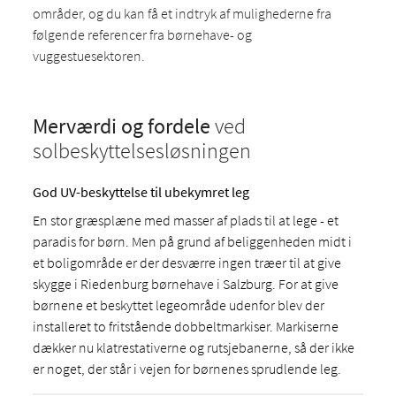
områder, og du kan få et indtryk af mulighederne fra
følgende referencer fra børnehave- og
vuggestuesektoren.
Merværdi og fordele
ved
solbeskyttelsesløsningen
God UV-beskyttelse til ubekymret leg
En stor græsplæne med masser af plads til at lege - et
paradis for børn. Men på grund af beliggenheden midt i
et boligområde er der desværre ingen træer til at give
skygge i Riedenburg børnehave i Salzburg. For at give
børnene et beskyttet legeområde udenfor blev der
installeret to fritstående dobbeltmarkiser. Markiserne
dækker nu klatrestativerne og rutsjebanerne, så der ikke
er noget, der står i vejen for børnenes sprudlende leg.