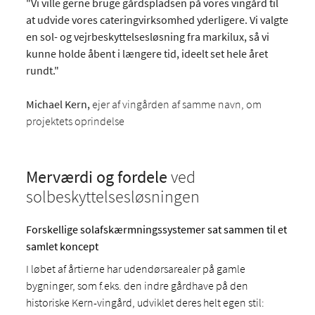
"Vi ville gerne bruge gårdspladsen på vores vingård til
at udvide vores cateringvirksomhed yderligere. Vi valgte
en sol- og vejrbeskyttelsesløsning fra markilux, så vi
kunne holde åbent i længere tid, ideelt set hele året
rundt."
Michael Kern,
ejer af vingården af samme navn, om
projektets oprindelse
Merværdi og fordele
ved
solbeskyttelsesløsningen
Forskellige solafskærmningssystemer sat sammen til et
samlet koncept
I løbet af årtierne har udendørsarealer på gamle
bygninger, som f.eks. den indre gårdhave på den
historiske Kern-vingård, udviklet deres helt egen stil: