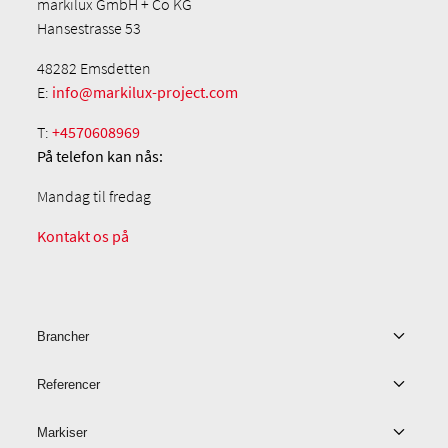
markilux GmbH + Co KG
Hansestrasse 53
48282 Emsdetten
E:
info@markilux-project.com
T:
+4570608969
På telefon
kan nås:
Mandag til fredag
Kontakt os på
Brancher
Referencer
Markiser