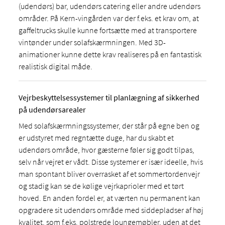
(udendørs) bar, udendørs catering eller andre udendørs
områder. På Kern-vingården var der f.eks. et krav om, at
gaffeltrucks skulle kunne fortsætte med at transportere
vintønder under solafskærmningen. Med 3D-
animationer kunne dette krav realiseres på en fantastisk
realistisk digital måde.
Vejrbeskyttelsessystemer til planlægning af sikkerhed
på udendørsarealer
Med solafskærmningssystemer, der står på egne ben og
er udstyret med regntætte duge, har du skabt et
udendørs område, hvor gæsterne føler sig godt tilpas,
selv når vejret er vådt. Disse systemer er især ideelle, hvis
man spontant bliver overrasket af et sommertordenvejr
og stadig kan se de kølige vejrkaprioler med et tørt
hoved. En anden fordel er, at værten nu permanent kan
opgradere sit udendørs område med siddepladser af høj
kvalitet, som f.eks. polstrede loungemøbler, uden at det