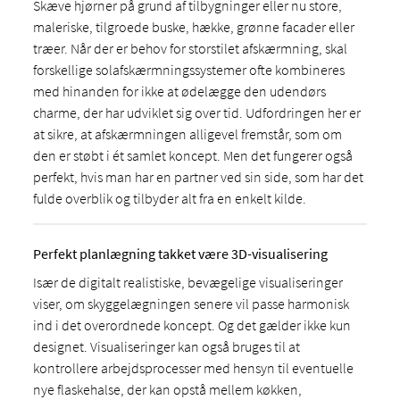
Skæve hjørner på grund af tilbygninger eller nu store,
maleriske, tilgroede buske, hække, grønne facader eller
træer. Når der er behov for storstilet afskærmning, skal
forskellige solafskærmningssystemer ofte kombineres
med hinanden for ikke at ødelægge den udendørs
charme, der har udviklet sig over tid. Udfordringen her er
at sikre, at afskærmningen alligevel fremstår, som om
den er støbt i ét samlet koncept. Men det fungerer også
perfekt, hvis man har en partner ved sin side, som har det
fulde overblik og tilbyder alt fra en enkelt kilde.
Perfekt planlægning takket være 3D-visualisering
Især de digitalt realistiske, bevægelige visualiseringer
viser, om skyggelægningen senere vil passe harmonisk
ind i det overordnede koncept. Og det gælder ikke kun
designet. Visualiseringer kan også bruges til at
kontrollere arbejdsprocesser med hensyn til eventuelle
nye flaskehalse, der kan opstå mellem køkken,