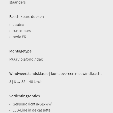
staanders
Beschikbare doeken
•
visutex
•
suncolours
•
perla FR
Montagetype
Muur / plafond / dak
Windweerstandsklasse | komt overeen met windkracht
3 | 6 → 38 – 48 km/h
Verlichtingsopties
•
Gekleurd licht (RGB-WW)
•
LED-Line in de cassette