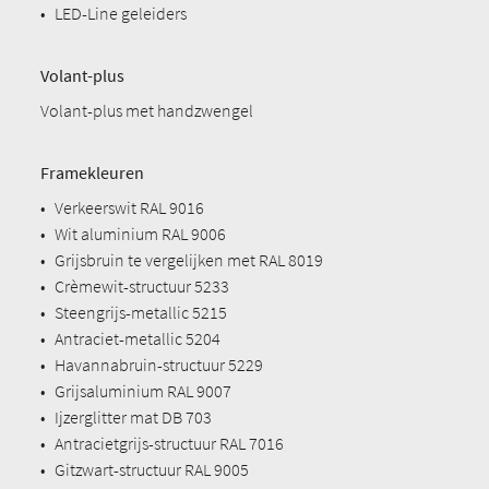
•
LED-Line geleiders
Volant-plus
Volant-plus met handzwengel
Framekleuren
•
Verkeerswit RAL 9016
•
Wit aluminium RAL 9006
•
Grijsbruin te vergelijken met RAL 8019
•
Crèmewit-structuur 5233
•
Steengrijs-metallic 5215
•
Antraciet-metallic 5204
•
Havannabruin-structuur 5229
•
Grijsaluminium RAL 9007
•
Ijzerglitter mat DB 703
•
Antracietgrijs-structuur RAL 7016
•
Gitzwart-structuur RAL 9005