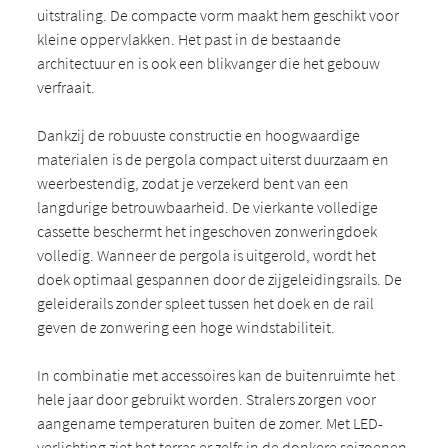
uitstraling. De compacte vorm maakt hem geschikt voor
kleine oppervlakken. Het past in de bestaande
architectuur en is ook een blikvanger die het gebouw
verfraait.
Dankzij de robuuste constructie en hoogwaardige
materialen is de pergola compact uiterst duurzaam en
weerbestendig, zodat je verzekerd bent van een
langdurige betrouwbaarheid. De vierkante volledige
cassette beschermt het ingeschoven zonweringdoek
volledig. Wanneer de pergola is uitgerold, wordt het
doek optimaal gespannen door de zijgeleidingsrails. De
geleiderails zonder spleet tussen het doek en de rail
geven de zonwering een hoge windstabiliteit.
In combinatie met accessoires kan de buitenruimte het
hele jaar door gebruikt worden. Stralers zorgen voor
aangename temperaturen buiten de zomer. Met LED-
verlichting ziet het terras er zelfs in de donkere seizoenen