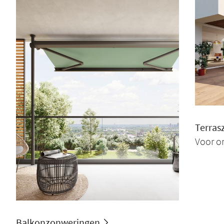
Terras
Voor o
Balkonzonweringen