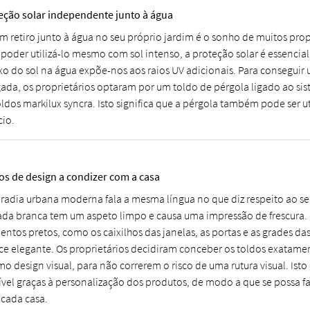
eção solar independente junto à água
um retiro junto à água no seu próprio jardim é o sonho de muitos prop
 poder utilizá-lo mesmo com sol intenso, a proteção solar é essencial
exo do sol na água expõe-nos aos raios UV adicionais. Para consegui
gada, os proprietários optaram por um toldo de pérgola ligado ao si
oldos markilux syncra. Isto significa que a pérgola também pode ser ut
cio.
os de design a condizer com a casa
radia urbana moderna fala a mesma língua no que diz respeito ao se
ada branca tem um aspeto limpo e causa uma impressão de frescur
entos pretos, como os caixilhos das janelas, as portas e as grades da
ce elegante. Os proprietários decidiram conceber os toldos exatam
o design visual, para não correrem o risco de uma rutura visual. Isto
ível graças à personalização dos produtos, de modo a que se possa fa
 cada casa.