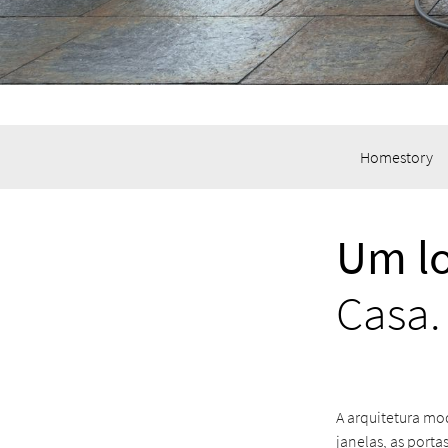
Homestory
Um lo
Casa.
A arquitetura mo
janelas, as porta