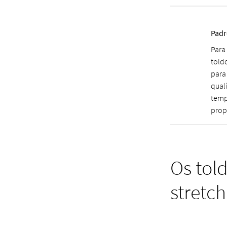
Padr
Para
told
para
qual
temp
prop
Os tol
stretch