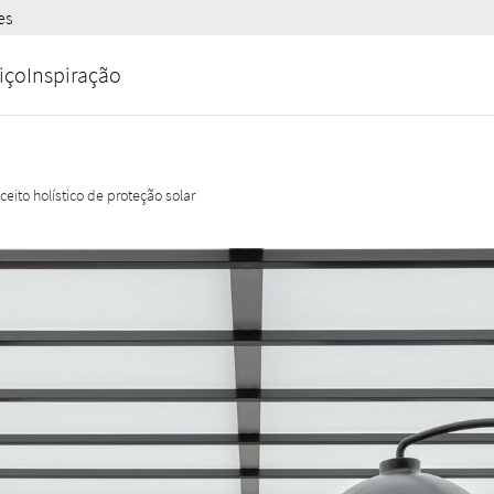
es
iço
Inspiração
ceito holístico de proteção solar