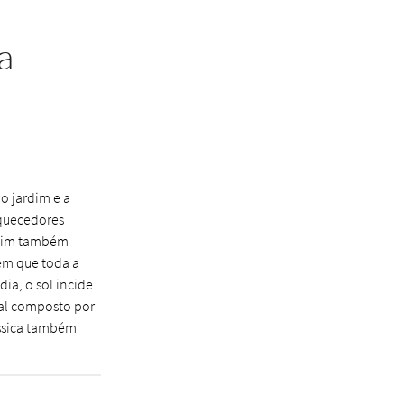
a
 o jardim e a
aquecedores
ardim também
em que toda a
ia, o sol incide
bal composto por
lássica também