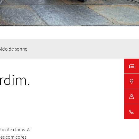
oldo de sonho
rdim.
mente claras. As
tes com cores