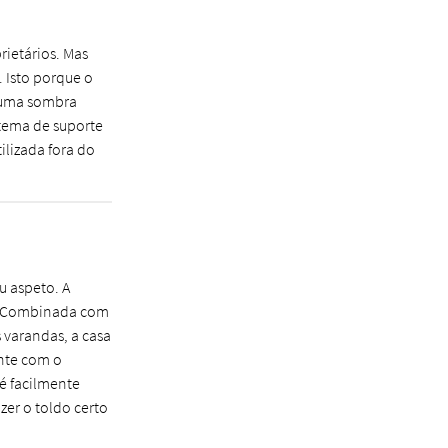
rietários. Mas
. Isto porque o
r uma sombra
stema de suporte
ilizada fora do
u aspeto. A
a. Combinada com
s varandas, a casa
ente com o
 é facilmente
zer o toldo certo