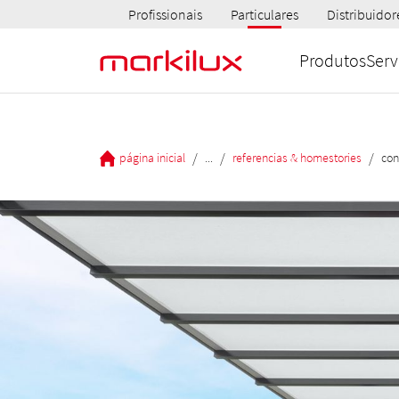
Profissionais
Particulares
Distribuidor
Produtos
Serv
/
/
/
página inicial
...
referencias & homestories
con