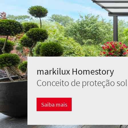
markilux Homestory
Conceito de proteção sol
Saiba mais