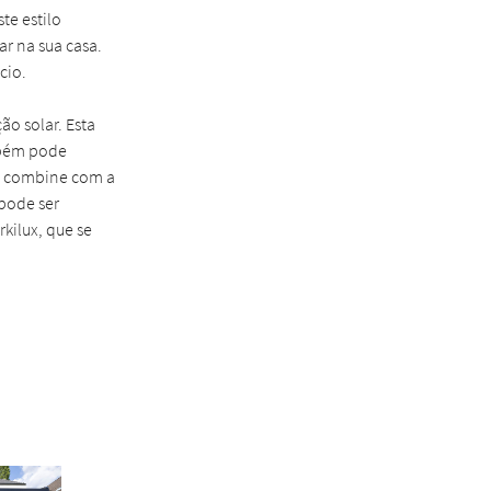
te estilo
r na sua casa.
cio.
ão solar. Esta
ambém pode
to combine com a
pode ser
kilux, que se