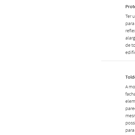
Prot
Ter 
para
refl
alar
de t
edifí
Told
A mo
fach
elem
pare
mesm
poss
para