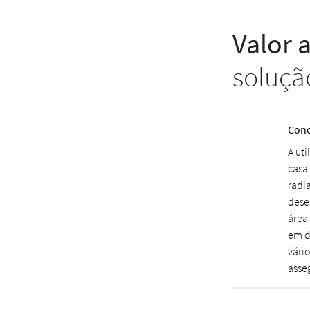
Valor 
soluçã
Conc
A ut
casa
radi
dese
área
em d
vári
asse