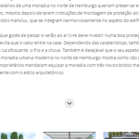
rietários de uma moradia no norte de Hamburgo queriam preservar es
es, mesmo depois de terem instruções de montagem de proteção sola
ldos markilux, que se integram harmoniosamente no aspeto do edifí
ue goste de passar o verão ao ar livre deve investir numa boa proteç
e evita que o calor entre na casa. Dependendo das caraterísticas, t
a luz ofuscante, o frio e a chuva. Também é desejável que o seu aspe
a moradia urbana moderna no norte de Hamburgo mostra como isto 
roprietários mandaram equipar a moradia com três novos toldos mar
nte com o estilo arquitetónico.