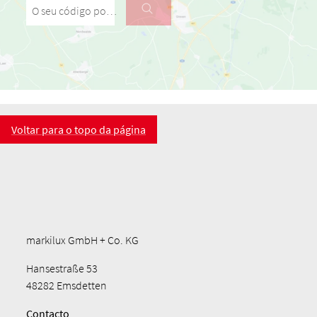
O seu código postal / a sua cidade
Voltar para o topo da página
markilux GmbH + Co. KG
Hansestraße 53
48282 Emsdetten
Contacto