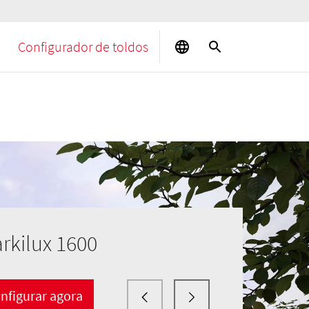
Configurador de toldos
rkilux 1600
nfigurar agora