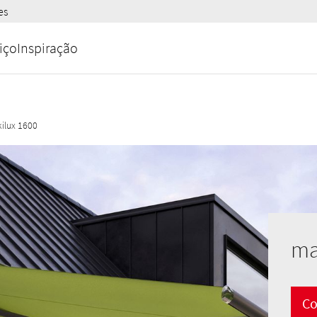
es
iço
Inspiração
ilux 1600
ma
Co