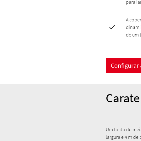
para la
A cobe
dinami
de um t
Configurar
Carate
Um toldo de meia
largura e 4 m de