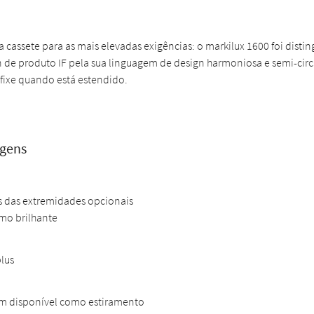
 cassete para as mais elevadas exigências: o markilux 1600 foi disti
 de produto IF pela sua linguagem de design harmoniosa e semi-circ
ixe quando está estendido.
agens
 das extremidades opcionais
mo brilhante
lus
 disponível como estiramento