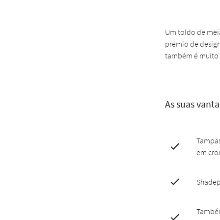
Um toldo de meia
prémio de design
também é muito f
As suas vant
Tampas
em cro
Shadep
Também