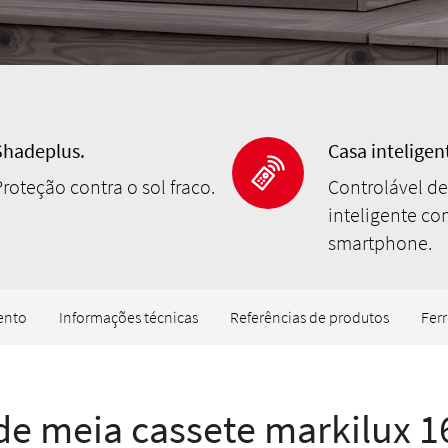
Shadeplus.
Casa inteligen
roteção contra o sol fraco.
Controlável d
inteligente c
smartphone.
ento
Informações técnicas
Referências de produtos
Fer
de meia cassete markilux 1