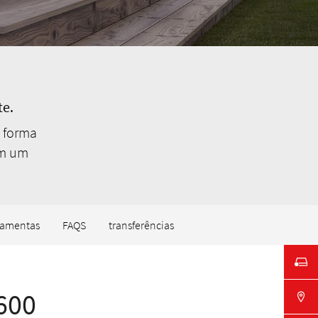
te.
e forma
om um
ramentas
FAQS
transferências
600