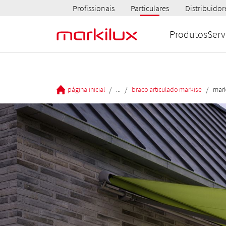
Profissionais
Particulares
Distribuidor
Produtos
Serv
/
/
/
página inicial
...
braco articulado markise
mark