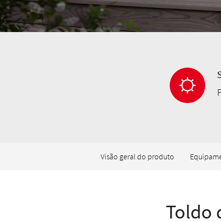
P
Visão geral do produto
Equipam
Toldo 