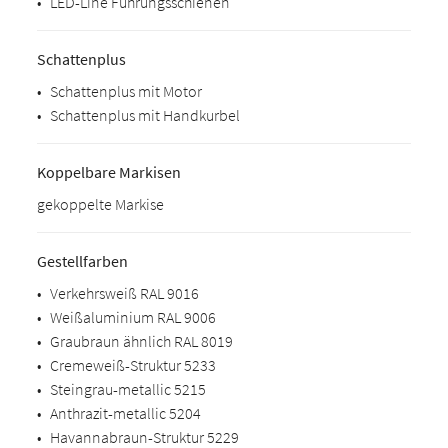
•
LED-Line Führungsschienen
Schattenplus
•
Schattenplus mit Motor
•
Schattenplus mit Handkurbel
Koppelbare Markisen
gekoppelte Markise
Gestellfarben
•
Verkehrsweiß RAL 9016
•
Weißaluminium RAL 9006
•
Graubraun ähnlich RAL 8019
•
Cremeweiß-Struktur 5233
•
Steingrau-metallic 5215
•
Anthrazit-metallic 5204
•
Havannabraun-Struktur 5229