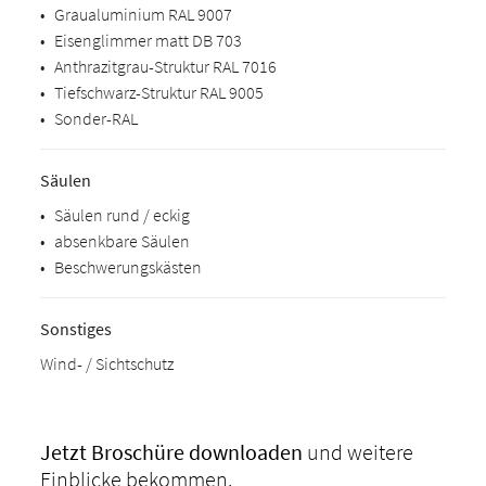
•
Graualuminium RAL 9007
•
Eisenglimmer matt DB 703
•
Anthrazitgrau-Struktur RAL 7016
•
Tiefschwarz-Struktur RAL 9005
•
Sonder-RAL
Säulen
•
Säulen rund / eckig
•
absenkbare Säulen
•
Beschwerungskästen
Sonstiges
Wind- / Sichtschutz
Jetzt Broschüre
downloaden
und weitere
Einblicke bekommen.