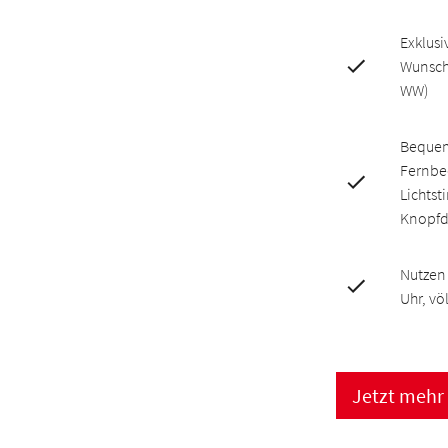
Exklusi
Wunschf
WW)
Bequem
Fernbe
Lichtst
Knopfd
Nutzen 
Uhr, vö
Jetzt mehr