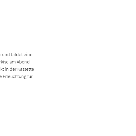
h und bildet eine
arkise am Abend
kt in der Kassette
 Erleuchtung für