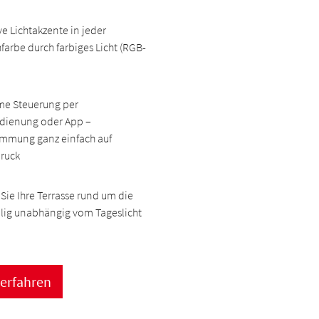
ve Lichtakzente in jeder
arbe durch farbiges Licht (RGB-
e Steuerung per
dienung oder App –
immung ganz einfach auf
ruck
Sie Ihre Terrasse rund um die
llig unabhängig vom Tageslicht
 erfahren