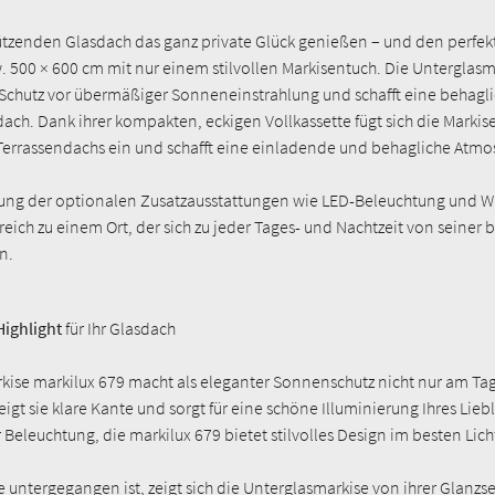
̈tzenden Glasdach das ganz private Glück genießen – und den perfek
. 500 × 600 cm mit nur einem stilvollen Markisentuch. Die Unterglasm
chutz vor übermäßiger Sonneneinstrahlung und schafft eine behagl
ach. Dank ihrer kompakten, eckigen Vollkassette fügt sich die Markise
s Terrassendachs ein und schafft eine einladende und behagliche Atmo
ung der optionalen Zusatzausstattungen wie LED-Beleuchtung und W
eich zu einem Ort, der sich zu jeder Tages- und Nachtzeit von seiner 
n.
Highlight
für Ihr Glasdach
kise markilux 679 macht als eleganter Sonnenschutz nicht nur am Tag 
gt sie klare Kante und sorgt für eine schöne Illuminierung Ihres Liebl
Beleuchtung, die markilux 679 bietet stilvolles Design im besten Lich
 untergegangen ist, zeigt sich die Unterglasmarkise von ihrer Glanzs