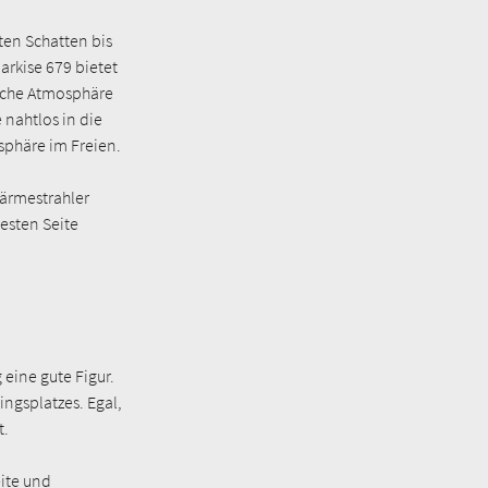
ten Schatten bis
arkise 679 bietet
iche Atmosphäre
 nahtlos in die
sphäre im Freien.
ärmestrahler
besten Seite
eine gute Figur.
ingsplatzes. Egal,
t.
eite und