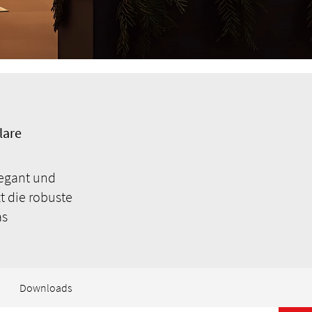
lare
egant und
t die robuste
as
Downloads