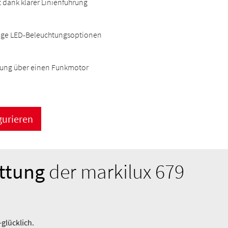
 dank klarer Linienführung
ltige LED-Beleuchtungsoptionen
ung über einen Funkmotor
gurieren
ttung
der markilux 679
glücklich.