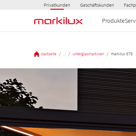
Privatkunden
Geschäftskunden
Fachp
Produkte
Serv
/
/
/
startseite
...
unterglasmarkisen
markilux 679