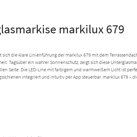
lasmarkise markilux 679
 sich die klare Linienführung der markilux 679 mit dem Terrassendac
eit. Tagsüber ein wahrer Sonnenschutz, zeigt sich diese Unterglasm
llen Seite. Die LED-Line mit farbigem und warmweißem Licht ist perfe
sschienen integriert und intuitiv per App steuerbar. markilux 679 – die