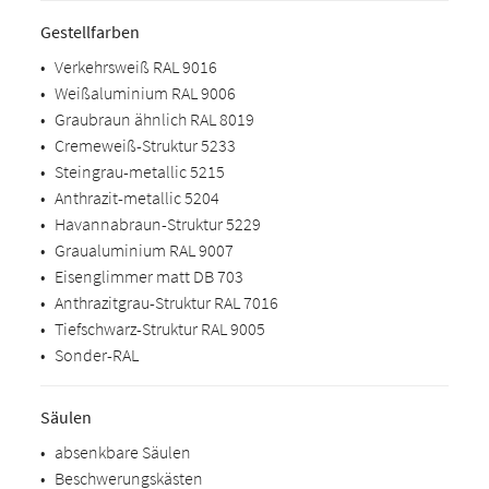
Gestellfarben
•
Verkehrsweiß RAL 9016
•
Weißaluminium RAL 9006
•
Graubraun ähnlich RAL 8019
•
Cremeweiß-Struktur 5233
•
Steingrau-metallic 5215
•
Anthrazit-metallic 5204
•
Havannabraun-Struktur 5229
•
Graualuminium RAL 9007
•
Eisenglimmer matt DB 703
•
Anthrazitgrau-Struktur RAL 7016
•
Tiefschwarz-Struktur RAL 9005
•
Sonder-RAL
Säulen
•
absenkbare Säulen
•
Beschwerungskästen