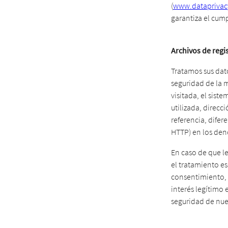
(
www.dataprivac
garantiza el cum
Archivos de regi
Tratamos sus dato
seguridad de la m
visitada, el siste
utilizada, direcc
referencia, dife
HTTP) en los deno
En caso de que le
el tratamiento es
consentimiento, l
interés legítimo e
seguridad de nues