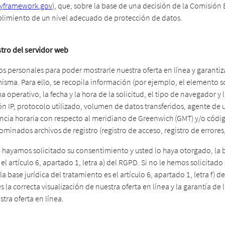
yframework.gov
), que, sobre la base de una decisión de la Comisión
plimiento de un nivel adecuado de protección de datos.
stro del servidor web
s personales para poder mostrarle nuestra oferta en línea y garantiza
isma. Para ello, se recopila información (por ejemplo, el elemento so
ma operativo, la fecha y la hora de la solicitud, el tipo de navegador y 
ión IP, protocolo utilizado, volumen de datos transferidos, agente de 
rencia horaria con respecto al meridiano de Greenwich (GMT) y/o códi
minados archivos de registro (registro de acceso, registro de errores, 
 hayamos solicitado su consentimiento y usted lo haya otorgado, la b
 el artículo 6, apartado 1, letra a) del RGPD. Si no le hemos solicitado
a base jurídica del tratamiento es el artículo 6, apartado 1, letra f) 
s la correcta visualización de nuestra oferta en línea y la garantía de 
tra oferta en línea.