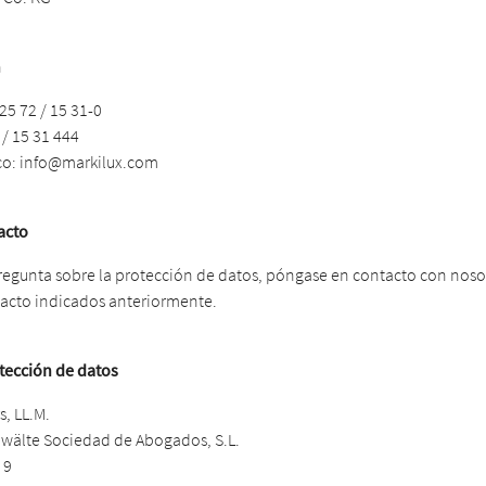
n
 25 72 / 15 31-0
 / 15 31 444
co:
info@markilux.com
acto
pregunta sobre la protección de datos, póngase en contacto con noso
tacto indicados anteriormente.
tección de datos
, LL.M.
wälte Sociedad de Abogados, S.L.
 9