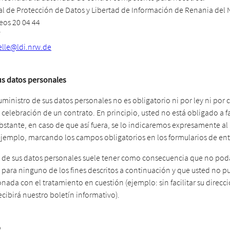
l de Protección de Datos y Libertad de Información de Renania del 
eos 20 04 44
elle@ldi.nrw.de
sus datos personales
suministro de sus datos personales no es obligatorio ni por ley ni por 
 celebración de un contrato. En principio, usted no está obligado a fa
stante, en caso de que así fuera, se lo indicaremos expresamente al 
ejemplo, marcando los campos obligatorios en los formularios de ent
ón de sus datos personales suele tener como consecuencia que no pod
 para ninguno de los fines descritos a continuación y que usted no p
onada con el tratamiento en cuestión (ejemplo: sin facilitar su direcc
ecibirá nuestro boletín informativo).
b