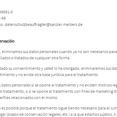
49891-0
1-99
co:
datenschutzbeauftragter@kanzlei-meibers.de
ervación
, eliminamos sus datos personales cuando ya no son necesarios para l
lados o tratados de cualquier otra forma.
itado su consentimiento y usted lo ha otorgado, eliminaremos sus dat
imiento y no existe otra base jurídica para el tratamiento.
 datos personales si se opone al tratamiento y no existen motivos le
l tratamiento, o si se opone al tratamiento con fines de marketing d
erfiles relacionados con el mismo.
no es posible porque el tratamiento sigue siendo necesario para el c
gal (plazos de conservación legales, etc.) a la que estamos sujetos, o 