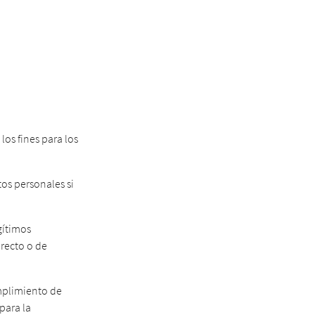
os fines para los
os personales si
gítimos
irecto o de
umplimiento de
para la