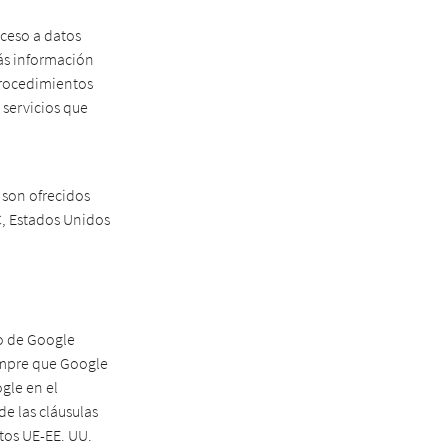
cceso a datos
más información
 procedimientos
 servicios que
 son ofrecidos
C, Estados Unidos
io de Google
iempre que Google
gle en el
de las cláusulas
tos UE-EE. UU.