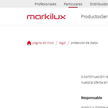
Profesionales
Particulares
Distribuido
Productos
Ser
/
/
página de inicio
legal
proteccion de datos
A continuación l
nuestra oferta en
Responsable
markilux GmbH +