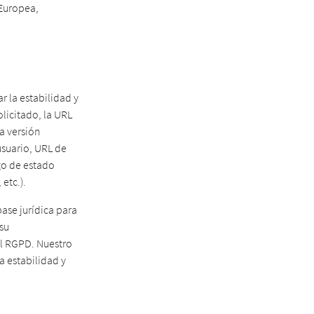
 Europea,
r la estabilidad y
licitado, la URL
la versión
usuario, URL de
go de estado
etc.).
ase jurídica para
 su
del RGPD. Nuestro
la estabilidad y