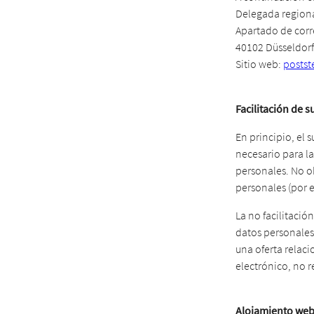
Delegada regiona
Apartado de corr
40102 Düsseldorf
Sitio web:
postst
Facilitación de 
En principio, el 
necesario para la
personales. No ob
personales (por 
La no facilitaci
datos personales
una oferta relaci
electrónico, no r
Alojamiento we