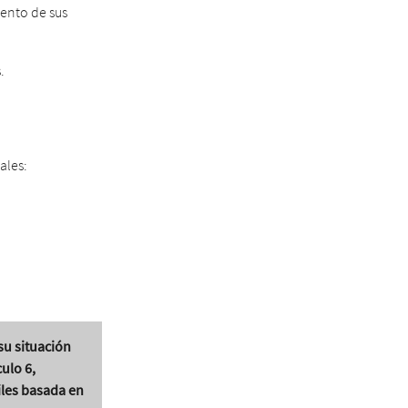
iento de sus
.
ales:
su situación
culo 6,
files basada en