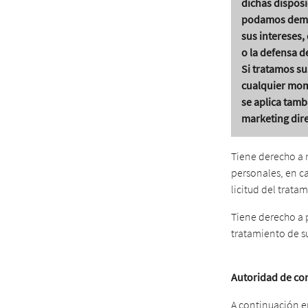
dichas disposi
podamos demos
sus intereses, 
o la defensa d
Si tratamos su
cualquier mome
se aplica tamb
marketing dire
Tiene derecho a 
personales, en c
licitud del trat
Tiene derecho a 
tratamiento de s
Autoridad de con
A continuación e