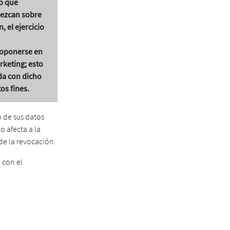
vo que
lezcan sobre
, el ejercicio
a oponerse en
rketing; esto
ada con dicho
os fines.
 de sus datos
 afecta a la
de la revocación.
 con el