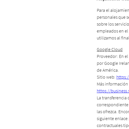
Para el alojamien
personales que s
sobre los servici
empleados en el u
utilizamos al fin
Google Cloud
Proveedor: En el
por Google Irelan
de América.
Sitio web:
https:
Más información 
https://business.
La transferencia 
correspondiente y
las ofrezca. Enco
siguiente enlace
contractuales tip