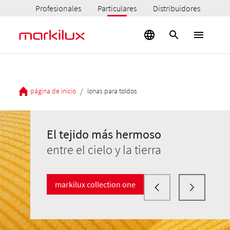
Profesionales
Particulares
Distribuidores
/
página de inicio
lonas para toldos
El tejido más hermoso
entre el cielo y la tierra
markilux collection one
El tejido más hermoso
El tejido más hermoso