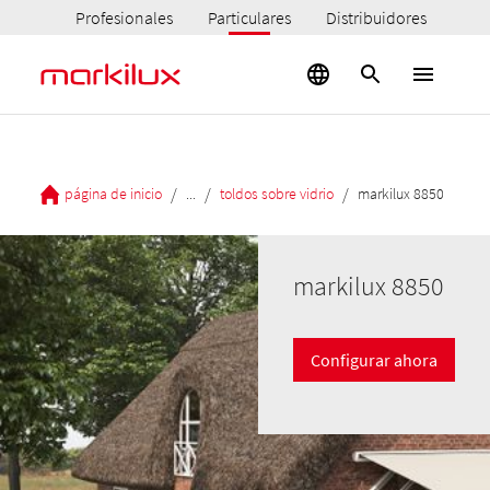
Profesionales
Particulares
Distribuidores
/
/
/
página de inicio
...
toldos sobre vidrio
markilux 8850
markilux 8850
Configurar ahora