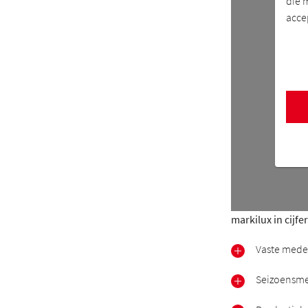
die 
acce
markilux in cijfe
Vaste mede
Seizoensmed