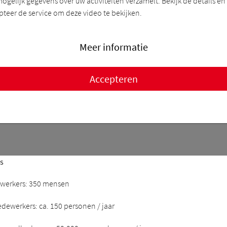
mogelijk gegevens over uw activiteiten verzamelt. Bekijk de details en
pteer de service om deze video te bekijken.
Meer informatie
Accepteren
rs
werkers: 350 mensen
ewerkers: ca. 150 personen / jaar