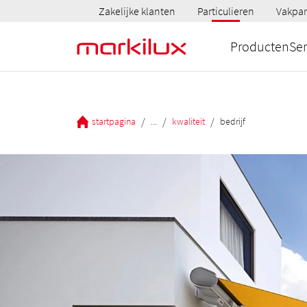
Zakelijke klanten
Particulieren
Vakpar
Producten
Ser
/
/
/
startpagina
...
kwaliteit
bedrijf