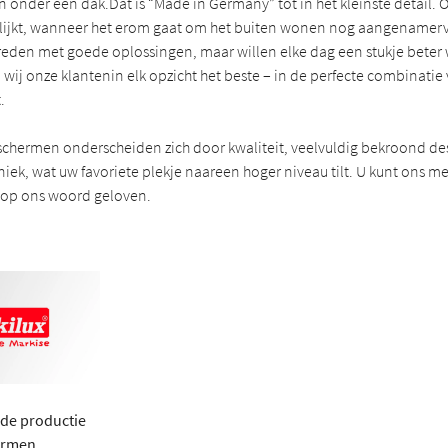
nder één dak.Dat is “Made in Germany” tot in het kleinste detail. 
blijkt, wanneer het erom gaat om het buiten wonen nog aangenamer
evreden met goede oplossingen, maar willen elke dag een stukje beter
wij onze klantenin elk opzicht het beste – in de perfecte combinati
.
schermen onderscheiden zich door kwaliteit, veelvuldig bekroond de
iek, wat uw favoriete plekje naareen hoger niveau tilt. U kunt ons m
e op ons woord geloven.
 de productie
ermen