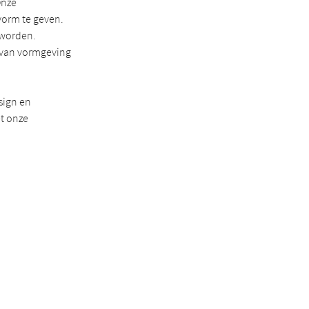
Onze
vorm te geven.
 worden.
e van vormgeving
sign en
et onze