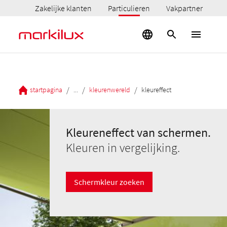
Zakelijke klanten
Particulieren
Vakpartner
/
/
/
startpagina
...
kleurenwereld
kleureffect
Kleureneffect van schermen.
Kleuren in vergelijking.
Schermkleur zoeken