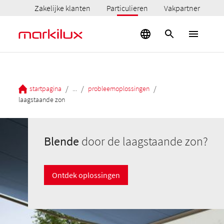
Zakelijke klanten
Particulieren
Vakpartner
/
/
/
startpagina
...
probleemoplossingen
laagstaande zon
Blende
door de laagstaande zon?
Ontdek oplossingen