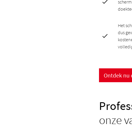
scherm
doekte
Het sch
dus ge
kostene
volled
Ontdek nu 
Profes
onze v