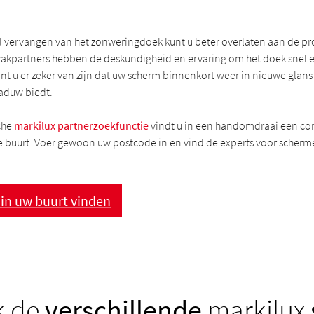
l vervangen van het zonweringdoek kunt u beter overlaten aan de pr
vakpartners hebben de deskundigheid en ervaring om het doek snel 
t u er zeker van zijn dat uw scherm binnenkort weer in nieuwe glans 
aduw biedt.
che
markilux partnerzoekfunctie
vindt u in een handomdraai een c
 de buurt. Voer gewoon uw postcode in en vind de experts voor scherm
 in uw buurt vinden
k de
verschillende
markilux