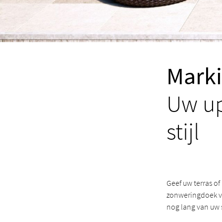
Marki
Uw up
stijl
Geef uw terras of
zonweringdoek ver
nog lang van uw 