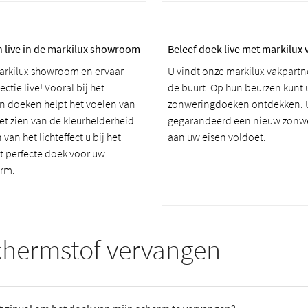
 live in de markilux showroom
Beleef doek live met markilux
arkilux showroom en ervaar
U vindt onze markilux vakpartne
ctie live! Vooral bij het
de buurt. Op hun beurzen kunt 
an doeken helpt het voelen van
zonweringdoeken ontdekken. U
het zien van de kleurhelderheid
gegarandeerd een nieuw zonw
van het lichteffect u bij het
aan uw eisen voldoet.
t perfecte doek voor uw
erm.
hermstof vervangen