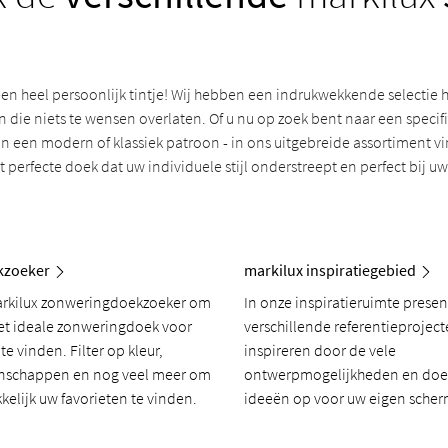
en heel persoonlijk tintje! Wij hebben een indrukwekkende selectie
die niets te wensen overlaten. Of u nu op zoek bent naar een specifi
n een modern of klassiek patroon - in ons uitgebreide assortiment vi
perfecte doek dat uw individuele stijl onderstreept en perfect bij u
kzoeker
markilux inspiratiegebied
arkilux zonweringdoekzoeker om
In onze inspiratieruimte prese
et ideale zonweringdoek voor
verschillende referentieproject
e vinden. Filter op kleur,
inspireren door de vele
enschappen en nog veel meer om
ontwerpmogelijkheden en doe 
elijk uw favorieten te vinden.
ideeën op voor uw eigen scher