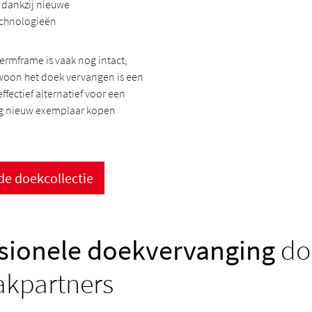
 dankzij nieuwe
chnologieën
ermframe is vaak nog intact,
woon het doek vervangen is een
ffectief alternatief voor een
ig nieuw exemplaar kopen
de doekcollectie
sionele doekvervanging
do
akpartners