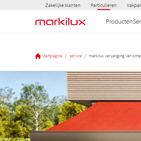
Zakelijke klanten
Particulieren
Vakpar
Producten
Ser
/
/
startpagina
service
markilux vervanging van sche