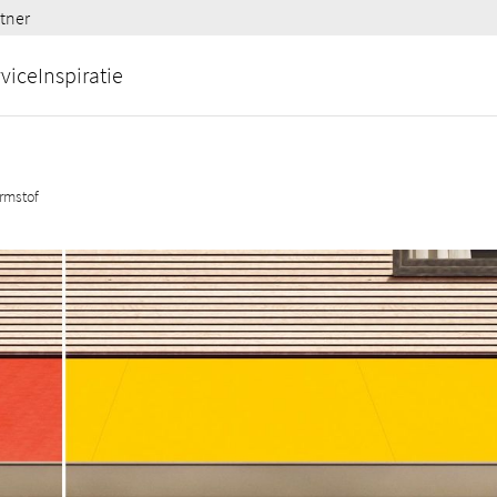
tner
vice
Inspiratie
rmstof