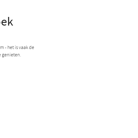
oek
 - het is vaak de
 genieten.