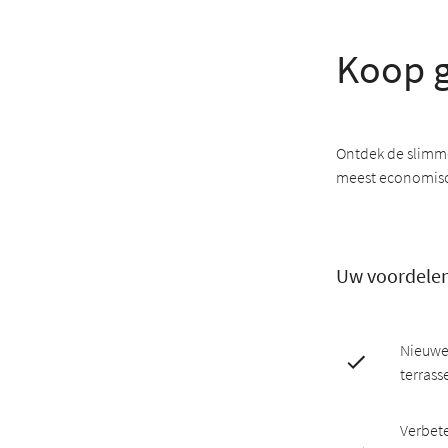
Koop g
Ontdek de slimme
meest economisc
Uw voordele
Nieuwe
terrass
Verbet