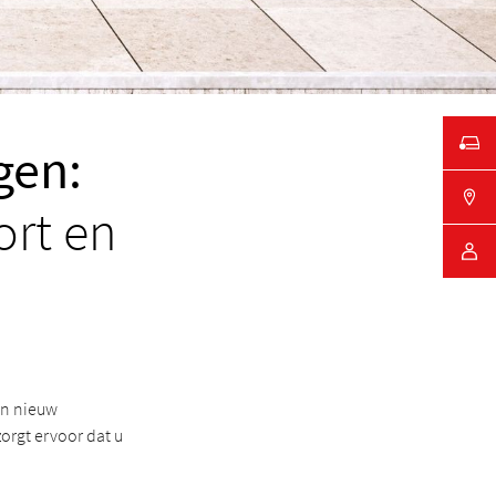
gen:
rt en
Een nieuw
zorgt ervoor dat u