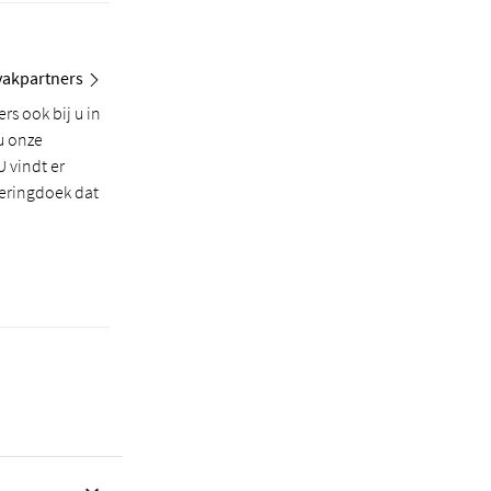
 vakpartners
rs ook bij u in
u onze
 vindt er
eringdoek dat