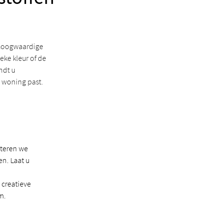
 hoogwaardige
eke kleur of de
ndt u
w woning past.
nteren we
en. Laat u
creatieve
m.