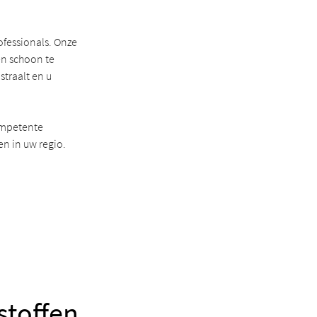
ofessionals. Onze
en schoon te
straalt en u
ompetente
en in uw regio.
stoffen