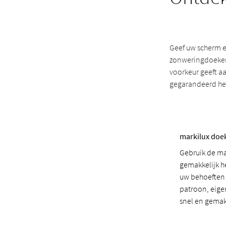
Geef uw scherm e
zonweringdoeken 
voorkeur geeft aa
gegarandeerd het 
markilux doe
Gebruik de m
gemakkelijk h
uw behoeften t
patroon, eig
snel en gemakk