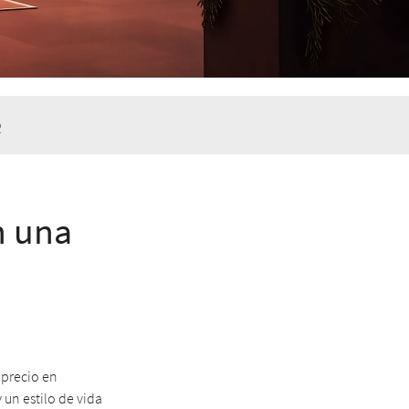
Q
n una
 precio en
 un estilo de vida