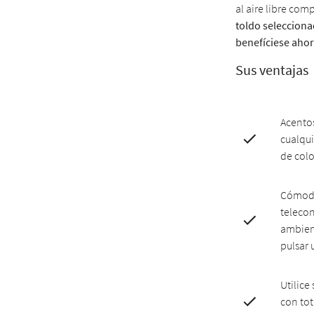
al aire libre co
toldo selecciona
benefíciese ahor
Sus ventajas
Acentos
cualqui
de col
Cómodo
telecon
ambien
pulsar
Utilice 
con tot