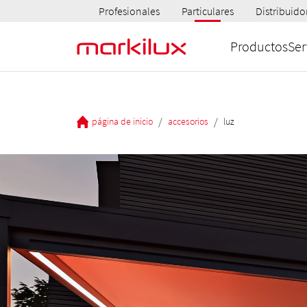
Profesionales
Particulares
Distribuido
Productos
Ser
/
/
página de inicio
accesorios
luz