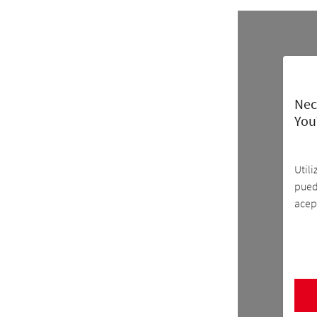
Nec
You
Util
pued
acept