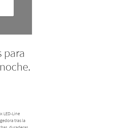
 para
 noche.
ux LED-Line
gedora tras la
echas, duraderas