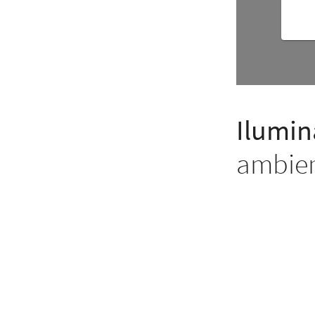
Ilumin
ambien