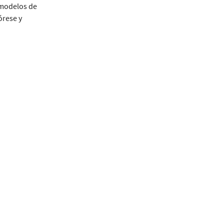
 modelos de
órese y