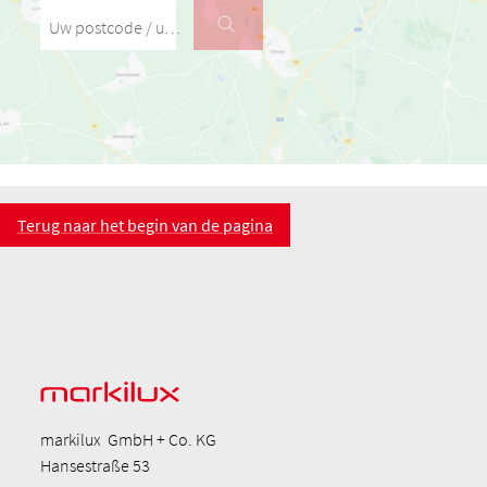
Uw postcode / uw stad
Terug naar het begin van de pagina
markilux GmbH + Co. KG
Hansestraße 53