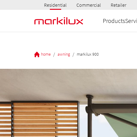
Residential
Commercial
Retailer
Products
Serv
/
/
home
awning
markilux 900