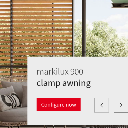
markilux 900
clamp awning
Configure now
clamp awning