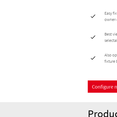
Easy fi
owner-
Best vi
selecta
Also op
fixture
Configure 
Produc