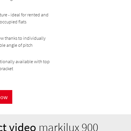
xture - ideal for rented and
occupied flats
ew thanks to individually
ble angle of pitch
tionally available with top
 bracket
now
t video
markilux 900