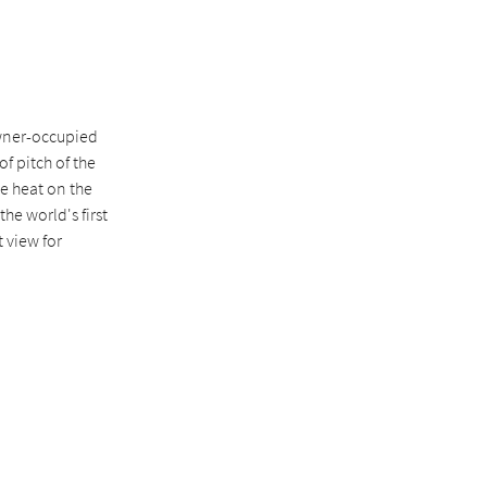
 owner-occupied
f pitch of the
he heat on the
he world's first
 view for