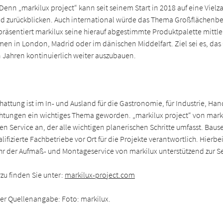
. Denn „markilux project“ kann seit seinem Start in 2018 auf eine Viel
nd zurückblicken. Auch international würde das Thema Großflächen
 präsentiert markilux seine hierauf abgestimmte Produktpalette mittl
en in London, Madrid oder im dänischen Middelfart. Ziel sei es, das 
ahren kontinuierlich weiter auszubauen.
attung ist im In- und Ausland für die Gastronomie, für Industrie, Ha
chtungen ein wichtiges Thema geworden. „markilux project“ von markil
en Service an, der alle wichtigen planerischen Schritte umfasst. Bause
ifizierte Fachbetriebe vor Ort für die Projekte verantwortlich. Hierbei 
 der Aufmaß- und Montageservice von markilux unterstützend zur Se
rzu finden Sie unter:
markilux-project.com
ter Quellenangabe: Foto: markilux.