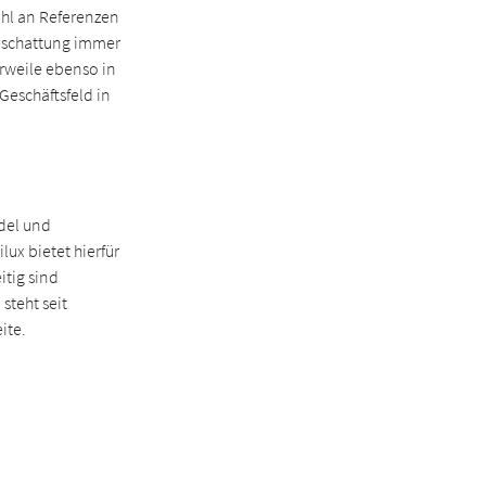
zahl an Referenzen
beschattung immer
erweile ebenso in
Geschäftsfeld in
ndel und
ux bietet hierfür
itig sind
steht seit
ite.