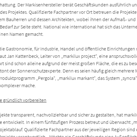
attung. Der Markisenhersteller berät Geschäftskunden ausführlich un
es Projektes. Qualifizierte Fachpartner vor Ort betreuen die Projekte
m Bauherren und dessen Architekten, wobei ihnen der Aufmaß- und
Bedarf zur Seite steht. National wie international hat sich das Unter
einen Namen gemacht.
ie Gastronomie, für Industrie, Handel und öffentliche Einrichtungen 
 laut Jan Kattenbeck, Leiter von „markilux project“, eine anspruchsvol
Art sind schon alleine aufgrund der meist großen Fläche, die es zu besc
tont der Sonnenschutzexperte. Denn es seien häufig gleich mehrere
 Produktprogramm „Pergola“, „markilux markant“, das System „syncra“
 komplexer mache.
te gründlich vorbereiten
ekte transparent, nachvollziehbar und sicher zu gestalten, hat marki
e entwickelt. In einem fünfstufigen Prozess betreut und überwacht „m
jektablauf. Qualifizierte Fachpartner aus der jeweiligen Region sin
e Projekte verantwortlich. „Möchte ein Geschäftskunde eine Außenfläc