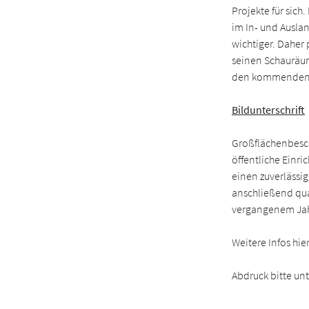
Projekte für sich
im In- und Ausla
wichtiger. Daher
seinen Schauräum
den kommenden J
Bildunterschrift
Großflächenbesch
öffentliche Einri
einen zuverlässig
anschließend qual
vergangenem Jahr
Weitere Infos hie
Abdruck bitte un