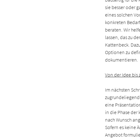
sie besser oder 
eines solchen Vo
konkreten Bedarf 
beraten. Wir hel
lassen, das zu de
Kattenbeck. Dazu
Optionen zu defi
dokumentieren.
Von der Idee bis
Im nächsten Schri
zugrundeliegend
eine Präsentatio
in die Phase der 
nach Wunsch ange
Sofern es keine 
Angebot formulie