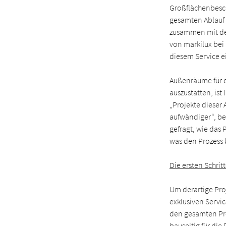
Großflächenbesch
gesamten Ablauf d
zusammen mit de
von markilux bei 
diesem Service 
Außenräume für d
auszustatten, ist
„Projekte dieser 
aufwändiger“, be
gefragt, wie das
was den Prozess
Die ersten Schrit
Um derartige Proj
exklusiven Servic
den gesamten Pro
bauseitig für di