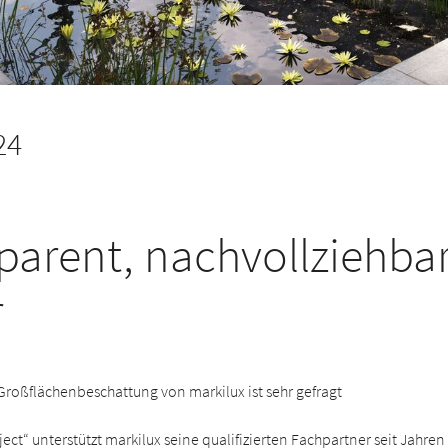
24
parent, nachvollziehba
r
Großflächenbeschattung von markilux ist sehr gefragt
ject“ unterstützt markilux seine qualifizierten Fachpartner seit Jahren