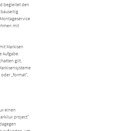
d begleitet den
 bauseitig
 Montageservice
nehmen mit
mit Markisen
le Aufgabe.
hatten gilt,
 Markisensysteme
 oder „format“,
lux einen
arkilux project“
d dagegen
he aufwerten, um