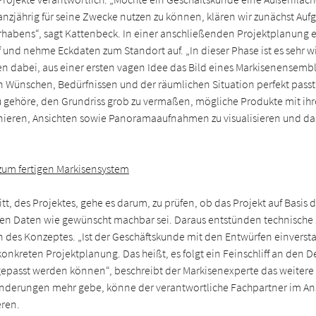
ganzjährig für seine Zwecke nutzen zu können, klären wir zunächst A
rhabens“, sagt Kattenbeck. In einer anschließenden Projektplanung 
und nehme Eckdaten zum Standort auf. „In dieser Phase ist es sehr wi
fen dabei, aus einer ersten vagen Idee das Bild eines Markisenensemb
n Wünschen, Bedürfnissen und der räumlichen Situation perfekt passt“
 gehöre, den Grundriss grob zu vermaßen, mögliche Produkte mit ih
nieren, Ansichten sowie Panoramaaufnahmen zu visualisieren und da
 zum fertigen Markisensystem
tt, des Projektes, gehe es darum, zu prüfen, ob das Projekt auf Basis 
en Daten wie gewünscht machbar sei. Daraus entstünden technische
n des Konzeptes. „Ist der Geschäftskunde mit den Entwürfen einverst
konkreten Projektplanung. Das heißt, es folgt ein Feinschliff an den De
passt werden können“, beschreibt der Markisenexperte das weitere
Änderungen mehr gebe, könne der verantwortliche Fachpartner im An
ren.