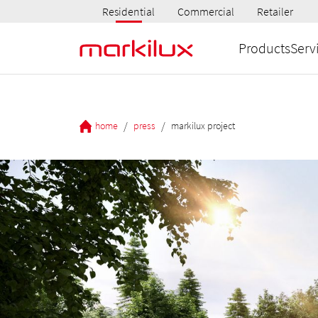
Residential
Commercial
Retailer
Products
Serv
/
/
home
press
markilux project