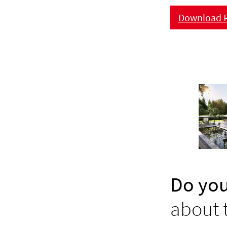
Download P
Do you
about 