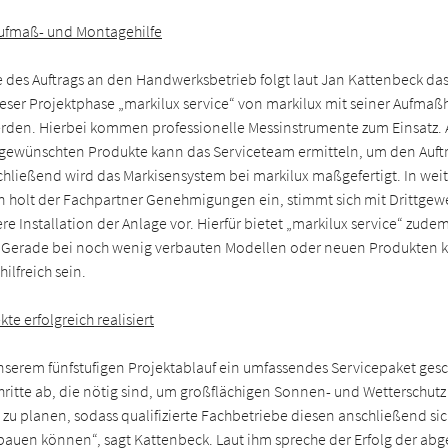
Aufmaß- und Montagehilfe
 des Auftrags an den Handwerksbetrieb folgt laut Jan Kattenbeck da
eser Projektphase „markilux service“ von markilux mit seiner Aufmaßh
den. Hierbei kommen professionelle Messinstrumente zum Einsatz. 
gewünschten Produkte kann das Serviceteam ermitteln, um den Auftr
chließend wird das Markisensystem bei markilux maßgefertigt. In wei
n holt der Fachpartner Genehmigungen ein, stimmt sich mit Drittge
ere Installation der Anlage vor. Hierfür bietet „markilux service“ zude
 Gerade bei noch wenig verbauten Modellen oder neuen Produkten k
ilfreich sein.
te erfolgreich realisiert
nserem fünfstufigen Projektablauf ein umfassendes Servicepaket gesc
hritte ab, die nötig sind, um großflächigen Sonnen- und Wetterschutz 
zu planen, sodass qualifizierte Fachbetriebe diesen anschließend si
fbauen können“, sagt Kattenbeck. Laut ihm spreche der Erfolg der ab