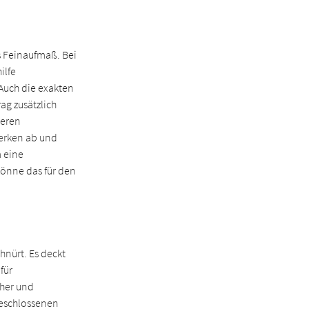
s Feinaufmaß. Bei
ilfe
Auch die exakten
ag zusätzlich
teren
werken ab und
m eine
önne das für den
hnürt. Es deckt
für
cher und
geschlossenen