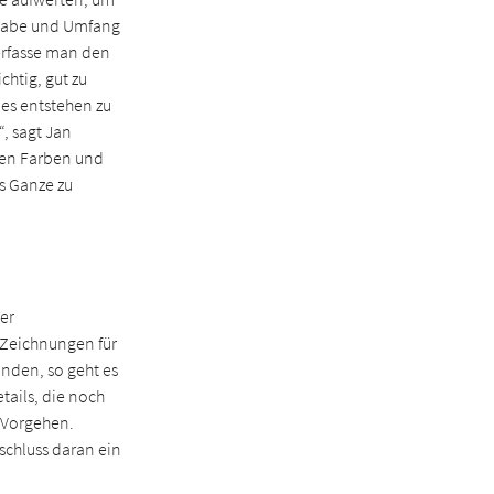
ufgabe und Umfang
erfasse man den
chtig, gut zu
les entstehen zu
, sagt Jan
ren Farben und
s Ganze zu
der
 Zeichnungen für
anden, so geht es
tails, die noch
 Vorgehen.
schluss daran ein