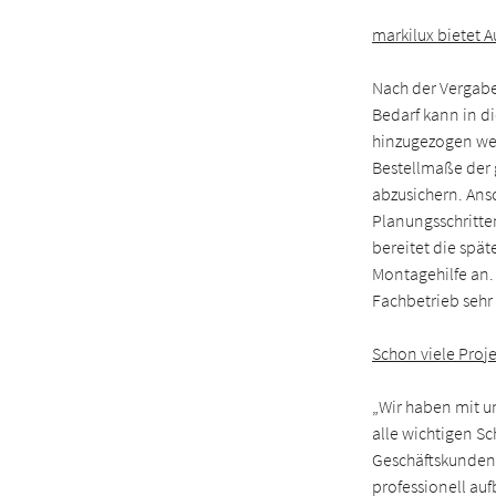
markilux bietet 
Nach der Vergabe
Bedarf kann in di
hinzugezogen wer
Bestellmaße der 
abzusichern. Ans
Planungsschritte
bereitet die spät
Montagehilfe an.
Fachbetrieb sehr h
Schon viele Projek
„Wir haben mit u
alle wichtigen Sc
Geschäftskunden 
professionell au